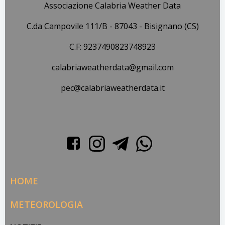
Associazione Calabria Weather Data
C.da Campovile 111/B - 87043 - Bisignano (CS)
C.F: 9237490823748923
calabriaweatherdata@gmail.com
pec@calabriaweatherdata.it
HOME
METEOROLOGIA