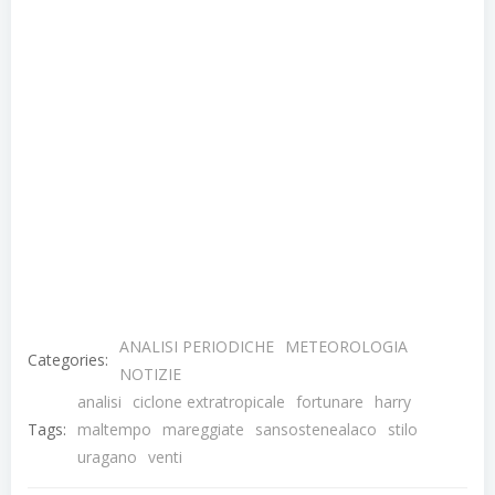
ANALISI PERIODICHE
METEOROLOGIA
Categories:
NOTIZIE
analisi
ciclone extratropicale
fortunare
harry
Tags:
maltempo
mareggiate
sansostenealaco
stilo
uragano
venti