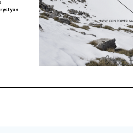
o
hrystyan