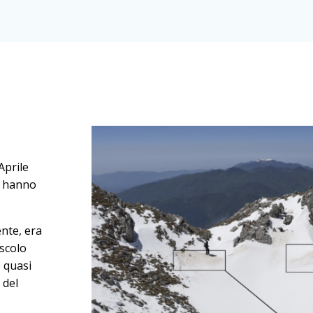
Aprile
d hanno
nte, era
iscolo
 quasi
 del