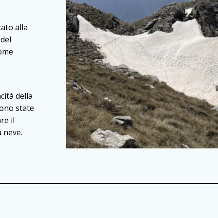
ato alla
 del
come
ità della
 sono state
re il
a neve.