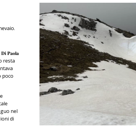
nevaio.
 𝐏𝐚𝐨𝐥𝐚
o resta
entava
o poco
re
tale
eguo nel
ioni di