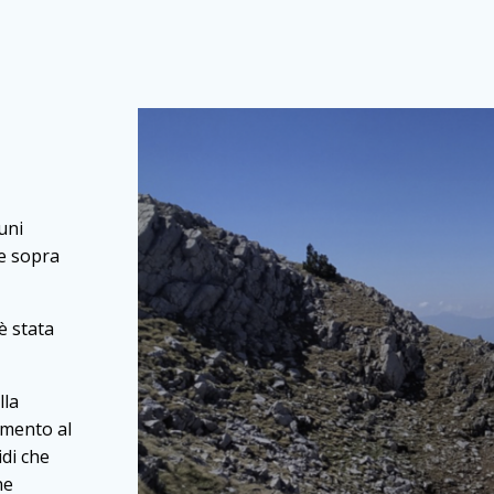
uni
te sopra
è stata
lla
amento al
idi che
ne