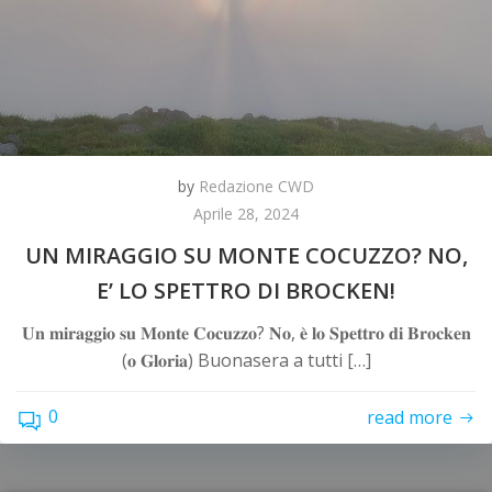
by
Redazione CWD
Aprile 28, 2024
UN MIRAGGIO SU MONTE COCUZZO? NO,
E’ LO SPETTRO DI BROCKEN!
𝐔𝐧 𝐦𝐢𝐫𝐚𝐠𝐠𝐢𝐨 𝐬𝐮 𝐌𝐨𝐧𝐭𝐞 𝐂𝐨𝐜𝐮𝐳𝐳𝐨? 𝐍𝐨, 𝐞̀ 𝐥𝐨 𝐒𝐩𝐞𝐭𝐭𝐫𝐨 𝐝𝐢 𝐁𝐫𝐨𝐜𝐤𝐞𝐧
(𝐨 𝐆𝐥𝐨𝐫𝐢𝐚) Buonasera a tutti […]
0
read more