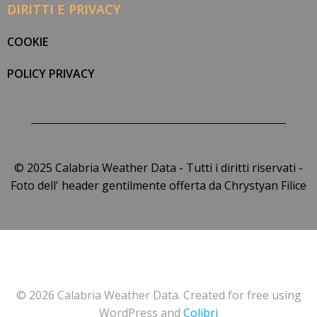
DIRITTI E PRIVACY
COOKIE
POLICY PRIVACY
© 2025 Calabria Weather Data - Tutti i diritti riservati -
Foto dell' header gentilmente offerta da Chrystyan Filice
© 2026 Calabria Weather Data. Created for free using
WordPress and
Colibri