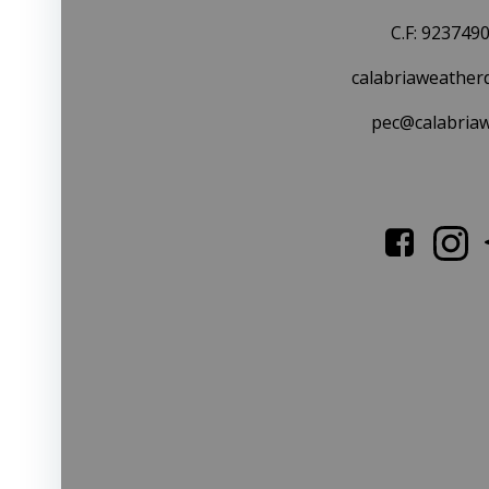
C.F: 923749
calabriaweather
pec@calabriaw