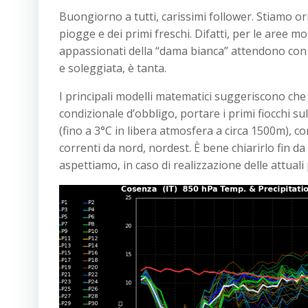
Buongiorno a tutti, carissimi follower. Stiamo 
piogge e dei primi freschi. Difatti, per le aree 
appassionati della “dama bianca” attendono con 
e soleggiata, è tanta.
I principali modelli matematici suggeriscono ch
condizionale d’obbligo, portare i primi fiocchi s
(fino a 3°C in libera atmosfera a circa 1500m), co
correnti da nord, nordest. È bene chiarirlo fin d
aspettiamo, in caso di realizzazione delle attuali