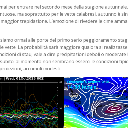
ormai per entrare nel secondo mese della stagione autunnale
montuose, ma soprattutto per le vette calabresi, autunno è sin
maggior trepidazione. L’emozione di rivedere le cime amman
e siamo ormai alle porte del primo serio peggioramento sta
ulle vette. La probabilità sarà maggiore qualora si realizzas
ndizioni di stau, vale a dire precipitazioni deboli o moderate 
a subito: al momento non sembrano esserci le condizioni tipic
 proiezioni, accumuli modesti.