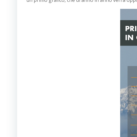
un primo grafico, che di anno in anno verrà op