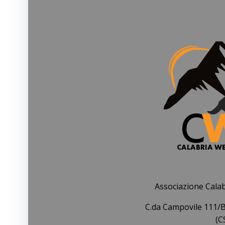
Associazione Cala
C.da Campovile 111/B
(C