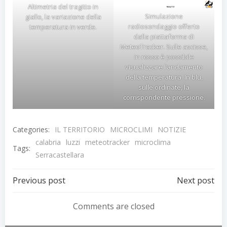
Altimetria del tragitto in
Simulazione
giallo, la variazione della
radiosondaggio offerto
temperatura in verde.
dalla piattaforma di
MeteoTracker. Sulle ascisse,
in rosso è possibile
visualizzare l’andamento
della temperatura. In blu,
sulle ordinate, la
corrispondente pressione.
Categories:
IL TERRITORIO
MICROCLIMI
NOTIZIE
calabria
luzzi
meteotracker
microclima
Tags:
Serracastellara
Previous post
Next post
Comments are closed