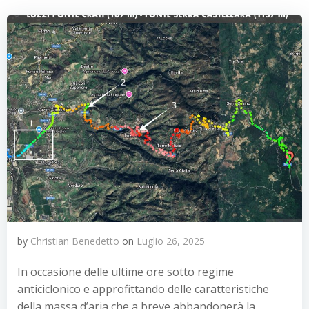
by
Christian Benedetto
on
Luglio 26, 2025
In occasione delle ultime ore sotto regime
anticiclonico e approfittando delle caratteristiche
della massa d’aria che a breve abbandonerà la